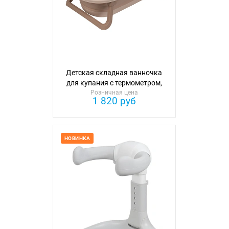
Детская складная ванночка
для купания с термометром,
модель Farfello G3
Розничная цена
1 820 руб
НОВИНКА