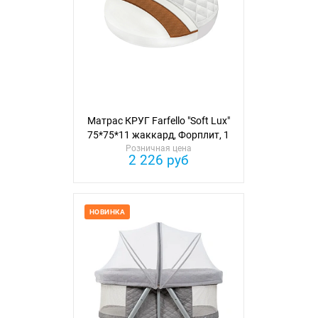
Матрас КРУГ Farfello "Soft Lux"
75*75*11 жаккард, Форплит, 1
сторона кокос
Розничная цена
2 226 руб
НОВИНКА