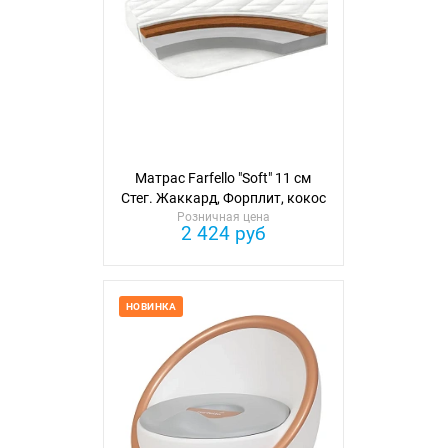
Матрас Farfello "Soft" 11 см
Стег. Жаккард, Форплит, кокос
Розничная цена
1 сторона
2 424 руб
НОВИНКА