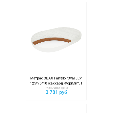
Матрас ОВАЛ Farfello "Oval Lux"
125*75*10 жаккард, Форплит, 1
сторона кокос
Розничная цена
3 781 руб