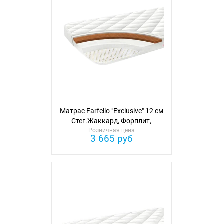
Матрас Farfello "Exclusive" 12 см
Стег.Жаккард, Форплит,
латекс, кокос 1 ст.
Розничная цена
3 665 руб