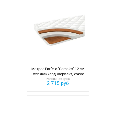
Матрас Farfello "Complex" 12 см
Стег.Жаккард, Форплит, кокос
Розничная цена
с 2 сторон
2 715 руб