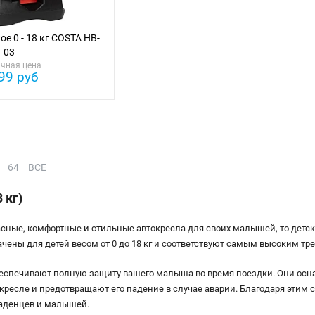
е 0 - 18 кг COSTA HB-
03
чная цена
99 руб
64
ВСЕ
 кг)
сные, комфортные и стильные автокресла для своих малышей, то детски
чены для детей весом от 0 до 18 кг и соответствуют самым высоким тр
обеспечивают полную защиту вашего малыша во время поездки. Они ос
кресле и предотвращают его падение в случае аварии. Благодаря этим 
аденцев и малышей.