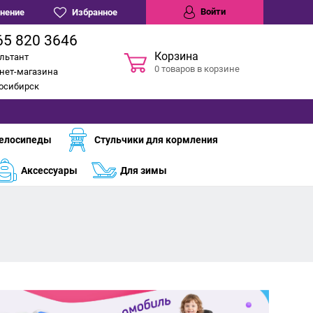
Войти
нение
Избранное
65 820 3646
Корзина
льтант
0 товаров в корзине
нет-магазина
восибирск
елосипеды
Стульчики для кормления
Аксессуары
Для зимы