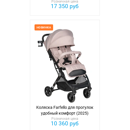
Розничная цена
Мика (2026)
17 350 руб
НОВИНКА
Kоляска Farfello для прогулок
удобный комфорт (2025)
Розничная цена
10 360 руб