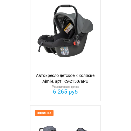
Автокресло детское к коляске
Aimile, арт. KS-2150/aPU
Розничная цена
(экокожа)
6 265 руб
НОВИНКА