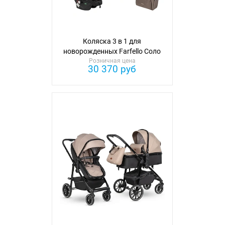
Коляска 3 в 1 для
новорожденных Farfello Соло
Трио Комфорт
Розничная цена
30 370 руб