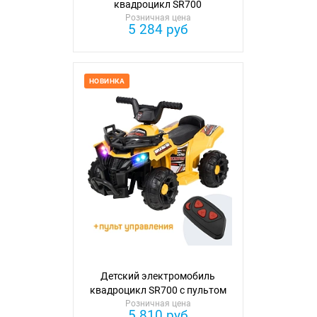
квадроцикл SR700
Розничная цена
5 284 руб
НОВИНКА
Детский электромобиль
квадроцикл SR700 с пультом
Розничная цена
ДУ (2026)
5 810 руб