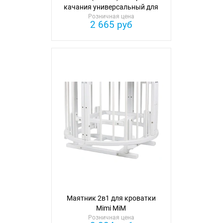
качания универсальный для
кроватки Farfello
Розничная цена
2 665 руб
Маятник 2в1 для кроватки
Mimi MiM
Розничная цена