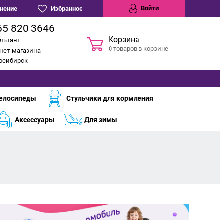
Войти
нение
Избранное
65 820 3646
Корзина
льтант
0 товаров в корзине
нет-магазина
восибирск
елосипеды
Стульчики для кормления
Аксессуары
Для зимы