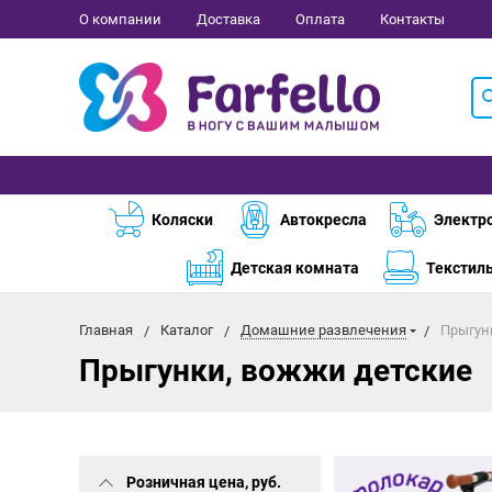
О компании
Доставка
Оплата
Контакты
Коляски
Автокресла
Электр
Детская комната
Текстил
Главная
Каталог
Домашние развлечения
Прыгун
Прыгунки, вожжи детские
Розничная цена, руб.