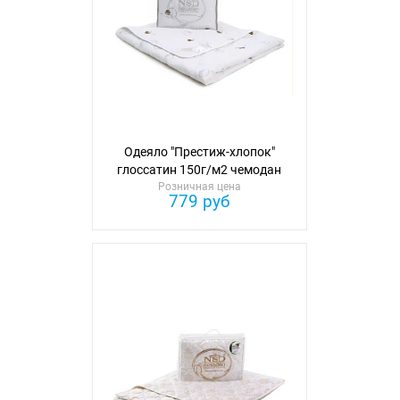
Одеяло "Престиж-хлопок"
глоссатин 150г/м2 чемодан
Розничная цена
110см*140см
779 руб