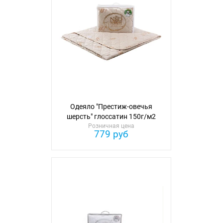
Одеяло "Престиж-овечья
шерсть" глоссатин 150г/м2
чемодан 110см*140см
Розничная цена
779 руб