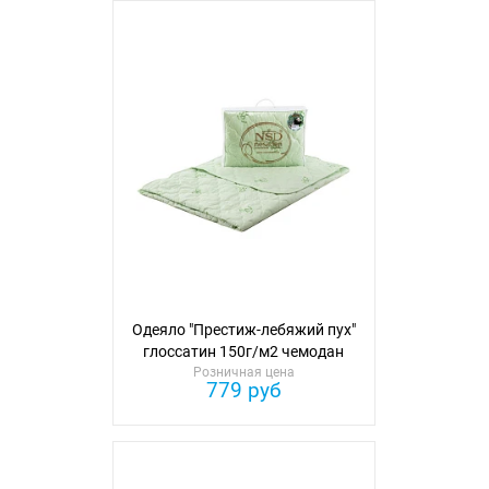
Одеяло "Престиж-лебяжий пух"
глоссатин 150г/м2 чемодан
Розничная цена
110см*140см
779 руб