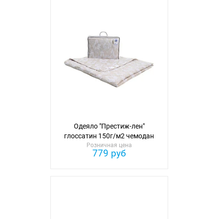
Одеяло "Престиж-лен"
глоссатин 150г/м2 чемодан
Розничная цена
110см*140см
779 руб