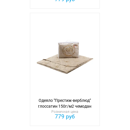
Одеяло "Престиж-верблюд"
глоссатин 150г/м2 чемодан
Розничная цена
110см*140см
779 руб