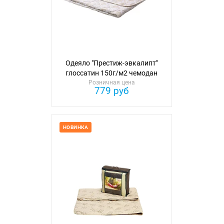
Одеяло "Престиж-эвкалипт"
глоссатин 150г/м2 чемодан
Розничная цена
110см*140см
779 руб
НОВИНКА