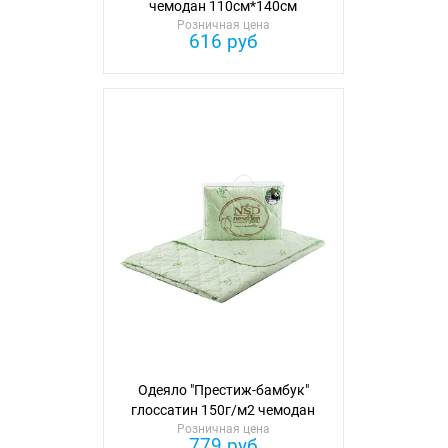
чемодан 110см*140см
Розничная цена
616 руб
Одеяло "Престиж-бамбук"
глоссатин 150г/м2 чемодан
Розничная цена
110см*140см
779 руб