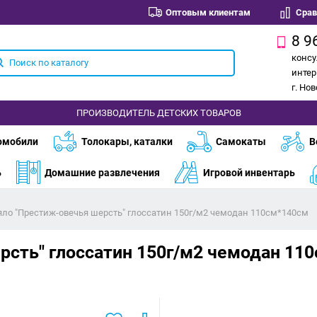
Оптовым клиентам
Срав
8 9
консу
интер
г. Но
ПРОИЗВОДИТЕЛЬ ДЕТСКИХ ТОВАРОВ
омобили
Толокары, каталки
Самокаты
В
ь
Домашние развлечения
Игровой инвентарь
ло "Престиж-овечья шерсть" глоссатин 150г/м2 чемодан 110см*140см
рсть" глоссатин 150г/м2 чемодан 11