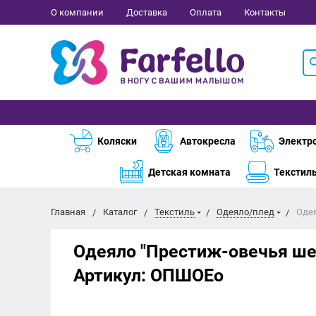
О компании
Доставка
Оплата
Контакты
Коляски
Автокресла
Электр
Детская комната
Текстил
Главная
Каталог
Текстиль
Одеяло/плед
Одея
Одеяло "Престиж-овечья ше
Артикул:
ОПШОЕо