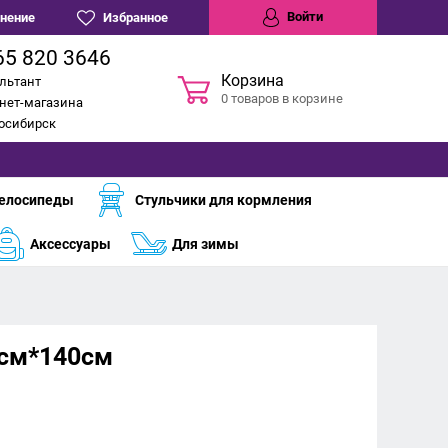
Войти
нение
Избранное
65 820 3646
Корзина
льтант
0 товаров в корзине
нет-магазина
восибирск
елосипеды
Стульчики для кормления
Аксессуары
Для зимы
0см*140см