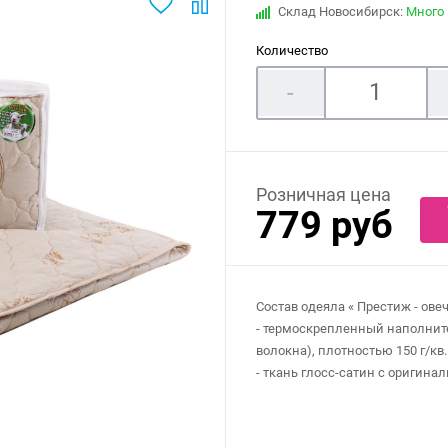
Склад Новосибирск:
Много
Количество
-
Розничная цена
779 руб
Состав одеяла « Престиж - овечь
- термоскрепленный наполните
волокна), плотностью 150 г/кв.
- ткань глосс-сатин с оригин