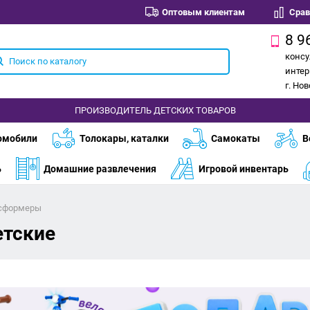
Оптовым клиентам
Срав
8 9
консу
интер
г. Но
ПРОИЗВОДИТЕЛЬ ДЕТСКИХ ТОВАРОВ
омобили
Толокары, каталки
Самокаты
В
ь
Домашние развлечения
Игровой инвентарь
нсформеры
етские