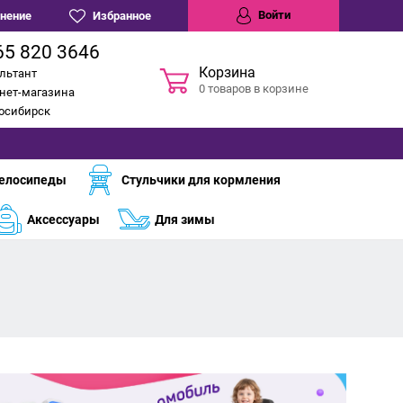
Войти
нение
Избранное
65 820 3646
Корзина
льтант
0 товаров в корзине
нет-магазина
восибирск
елосипеды
Стульчики для кормления
Аксессуары
Для зимы