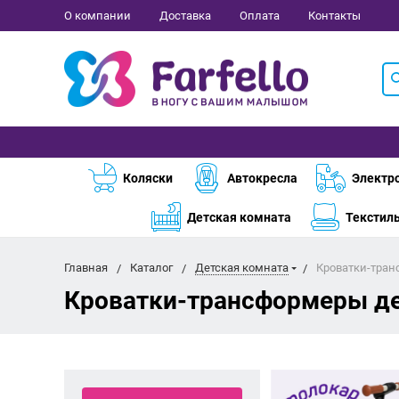
О компании
Доставка
Оплата
Контакты
Коляски
Автокресла
Электр
Детская комната
Текстил
Главная
Каталог
Детская комната
Кроватки-тра
Кроватки-трансформеры д