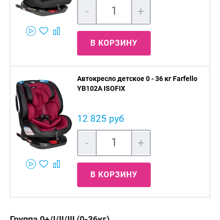
-
+
В КОРЗИНУ
Автокресло детское 0 - 36 кг Farfello
YB102A ISOFIX
12 825 руб
-
+
В КОРЗИНУ
Группа 0+/I/II/III (0-36кг)