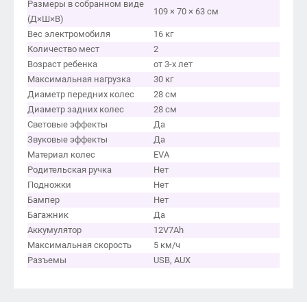
Размеры в собранном виде
109 × 70 × 63 см
(Д×Ш×В)
Вес электромобиля
16 кг
Количество мест
2
Возраст ребенка
от 3-х лет
Максимальная нагрузка
30 кг
Диаметр передних колес
28 см
Диаметр задних колес
28 см
Световые эффекты
Да
Звуковые эффекты
Да
Материал колес
EVA
Родительская ручка
Нет
Подножки
Нет
Бампер
Нет
Багажник
Да
Аккумулятор
12V7Ah
Максимальная скорость
5 км/ч
Разъемы
USB, AUX