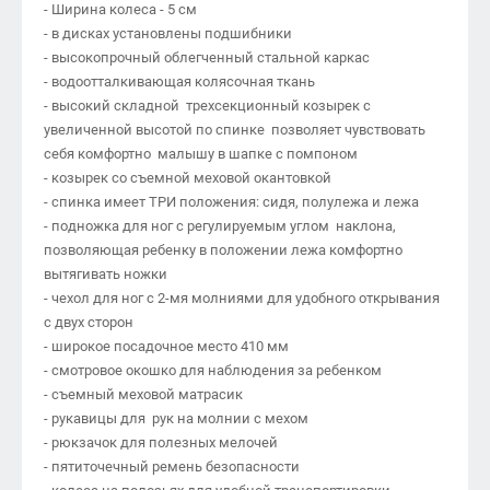
- Ширина колеса - 5 см
- в дисках установлены подшибники
- высокопрочный облегченный стальной каркас
- водоотталкивающая колясочная ткань
- высокий складной трехсекционный козырек с
увеличенной высотой по спинке позволяет чувствовать
себя комфортно малышу в шапке с помпоном
- козырек со съемной меховой окантовкой
- спинка имеет ТРИ положения: сидя, полулежа и лежа
- подножка для ног с регулируемым углом наклона,
позволяющая ребенку в положении лежа комфортно
вытягивать ножки
- чехол для ног с 2-мя молниями для удобного открывания
с двух сторон
- широкое посадочное место 410 мм
- смотровое окошко для наблюдения за ребенком
- съемный меховой матрасик
- рукавицы для рук на молнии с мехом
- рюкзачок для полезных мелочей
- пятиточечный ремень безопасности