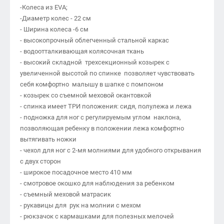
-Колеса из EVA;
-Диаметр колес - 22 см
- Ширина колеса -6 см
- высокопрочный облегченный стальной каркас
- водоотталкивающая колясочная ткань
- высокий складной трехсекционный козырек с
увеличенной высотой по спинке позволяет чувствовать
себя комфортно малышу в шапке с помпоном
- козырек со съемной меховой окантовкой
- спинка имеет ТРИ положения: сидя, полулежа и лежа
- подножка для ног с регулируемым углом наклона,
позволяющая ребенку в положении лежа комфортно
вытягивать ножки
- чехол для ног с 2-мя молниями для удобного открывания
с двух сторон
- широкое посадочное место 410 мм
- смотровое окошко для наблюдения за ребенком
- съемный меховой матрасик
- рукавицы для рук на молнии с мехом
- рюкзачок с кармашками для полезных мелочей