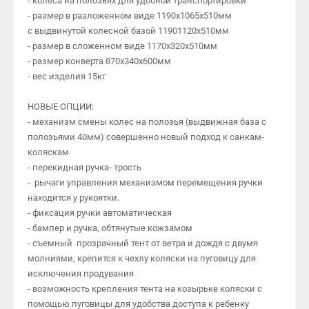
- колеса на полозьях для удобной транспортировки
- размер в разложенном виде 1190х1065х510мм
с выдвинутой колесной базой 11901120х510мм
- размер в сложенном виде 1170х320х510мм
- размер конверта 870х340х600мм
- вес изделия 15кг
НОВЫЕ ОПЦИИ:
- механизм смены колес на полозья (выдвижная база с
полозьями 40мм) совершенно новый подход к санкам-
коляскам
- перекидная ручка- трость
- рычаги управления механизмом перемещения ручки
находится у рукоятки.
- фиксация ручки автоматическая
- бампер и ручка, обтянутые кожзамом
- съемный прозрачный тент от ветра и дождя с двумя
молниями, крепится к чехлу коляски на пуговицу для
исключения продувания
- возможность крепления тента на козырьке коляски с
помощью пуговицы для удобства доступа к ребенку