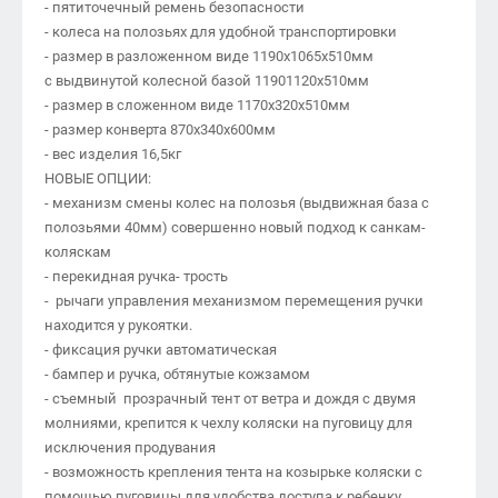
- пятиточечный ремень безопасности
- колеса на полозьях для удобной транспортировки
- размер в разложенном виде 1190х1065х510мм
с выдвинутой колесной базой 11901120х510мм
- размер в сложенном виде 1170х320х510мм
- размер конверта 870х340х600мм
- вес изделия 16,5кг
НОВЫЕ ОПЦИИ:
- механизм смены колес на полозья (выдвижная база с
полозьями 40мм) совершенно новый подход к санкам-
коляскам
- перекидная ручка- трость
- рычаги управления механизмом перемещения ручки
находится у рукоятки.
- фиксация ручки автоматическая
- бампер и ручка, обтянутые кожзамом
- съемный прозрачный тент от ветра и дождя с двумя
молниями, крепится к чехлу коляски на пуговицу для
исключения продувания
- возможность крепления тента на козырьке коляски с
помощью пуговицы для удобства доступа к ребенку