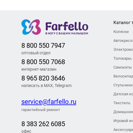
Каталог 
Коляски
Автокресл
8 800 550 7947
Электром
оптовый отдел
Толокары,
8 800 550 7068
Самокаты
интернет-магазин
Велосипе
8 965 820 3646
Стульчики
написать в MAX, Telegram
Детская к
service@farfello.ru
Текстиль
гарантийный ремонт
Домашние
Игровой и
8 383 262 6
085
Аксессуар
офис