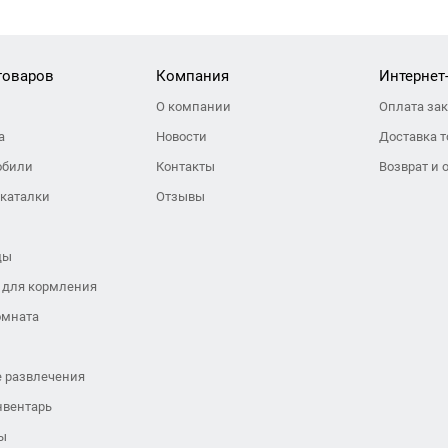
товаров
Компания
Интернет
О компании
Оплата за
а
Новости
Доставка т
обили
Контакты
Возврат и 
 каталки
Отзывы
ды
 для кормления
омната
 развлечения
нвентарь
ы