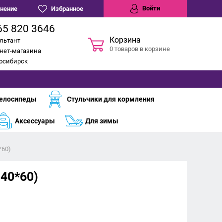
Войти
нение
Избранное
65 820 3646
Корзина
льтант
0 товаров в корзине
нет-магазина
восибирск
елосипеды
Стульчики для кормления
Аксессуары
Для зимы
*60)
40*60)