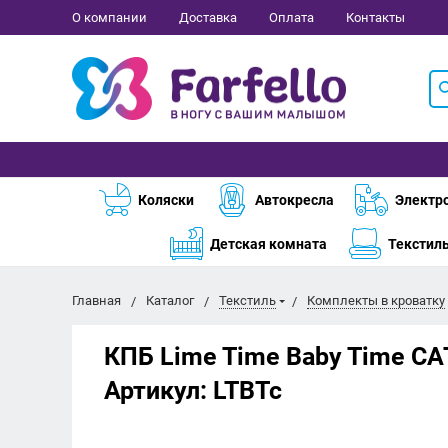
О компании
Доставка
Оплата
Контакты
Коляски
Автокресла
Электр
Детская комната
Текстил
Главная
Каталог
Текстиль
Комплекты в кроватку
КПБ Lime Time Baby Time СА
Артикул:
LTBTc