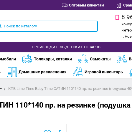
Оптовым клиентам
Срав
8 9
консу
интер
г. Но
ПРОИЗВОДИТЕЛЬ ДЕТСКИХ ТОВАРОВ
омобили
Толокары, каталки
Самокаты
В
ь
Домашние развлечения
Игровой инвентарь
КПБ Lime Time Baby Time САТИН 110*140 пр. на резинке (подушка 40
ТИН 110*140 пр. на резинке (подушка 