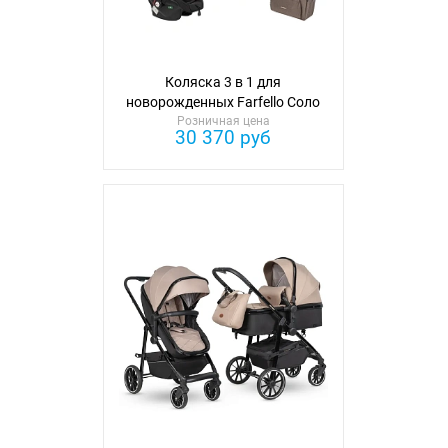
Коляска 3 в 1 для
новорожденных Farfello Соло
Трио Комфорт
Розничная цена
30 370 руб