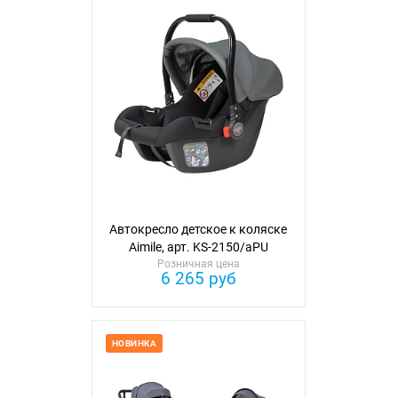
Автокресло детское к коляске
Aimile, арт. KS-2150/aPU
Розничная цена
(экокожа)
6 265 руб
НОВИНКА