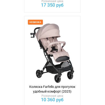
Розничная цена
Мика (2026)
17 350 руб
НОВИНКА
Kоляска Farfello для прогулок
удобный комфорт (2025)
Розничная цена
10 360 руб