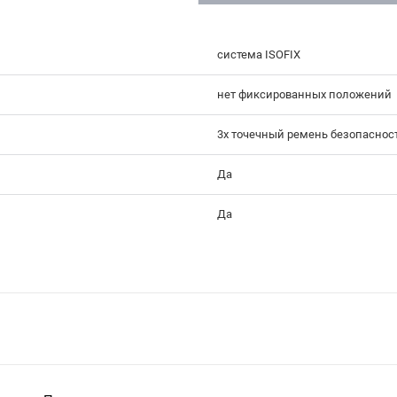
система ISOFIX
нет фиксированных положений
3х точечный ремень безопаснос
Да
Да