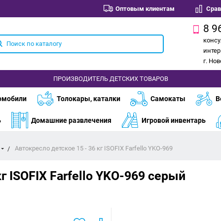
Оптовым клиентам
Срав
8 9
консу
интер
г. Но
ПРОИЗВОДИТЕЛЬ ДЕТСКИХ ТОВАРОВ
омобили
Толокары, каталки
Самокаты
В
ь
Домашние развлечения
Игровой инвентарь
Автокресло детское 15 - 36 кг ISOFIX Farfello YKO-969
г ISOFIX Farfello YKO-969
серый