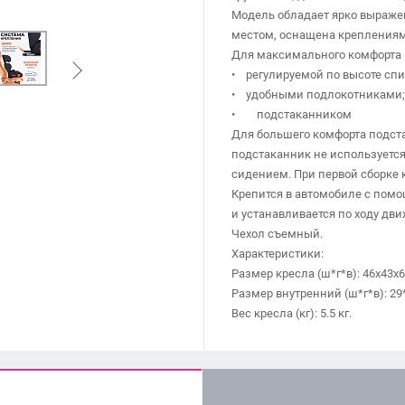
Модель обладает ярко выраже
местом, оснащена креплениям
Для максимального комфорта 
• регулируемой по высоте спи
• удобными подлокотниками;
• подстаканником
Для большего комфорта подста
подстаканник не используется,
сидением. При первой сборке 
Крепится в автомобиле с пом
и устанавливается по ходу дв
Чехол съемный.
Характеристики:
Размер кресла (ш*г*в): 46х43х6
Размер внутренний (ш*г*в): 29
Вес кресла (кг): 5.5 кг.