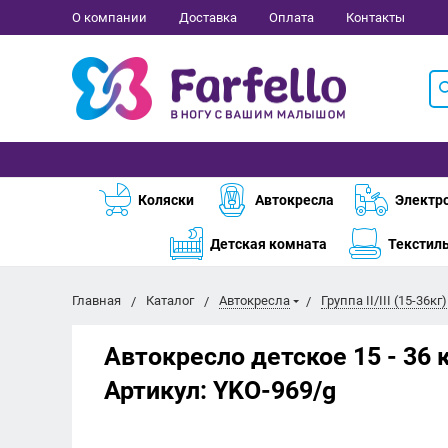
О компании
Доставка
Оплата
Контакты
Коляски
Автокресла
Электр
Детская комната
Текстил
Главная
Каталог
Автокресла
Группа II/III (15-36кг)
Автокресло детское 15 - 36 к
Артикул:
YKO-969/g