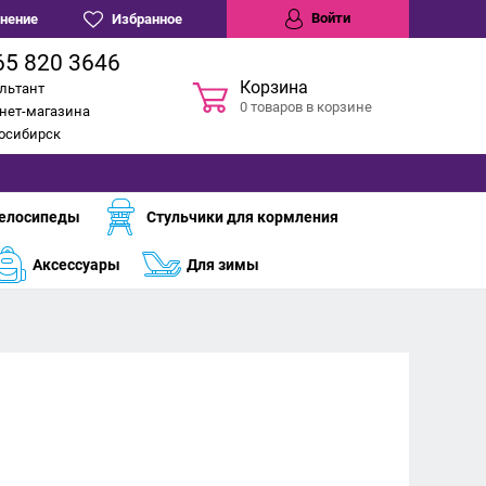
Войти
нение
Избранное
65 820 3646
Корзина
льтант
0 товаров в корзине
нет-магазина
восибирск
елосипеды
Стульчики для кормления
Аксессуары
Для зимы