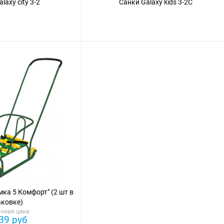
laxy city 3-2
Санки Galaxy kids 3-2C
мка 5 Комфорт" (2 шт в
аковке)
чная цена
39 руб