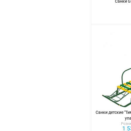
Санки Ga
Санки детские "Ти
уп
Розни
1 5