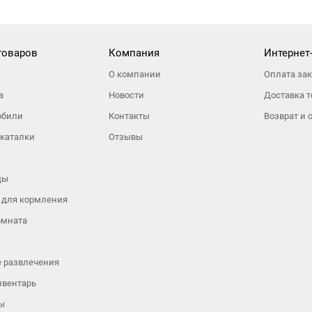
товаров
Компания
Интернет
О компании
Оплата за
а
Новости
Доставка т
обили
Контакты
Возврат и 
 каталки
Отзывы
ды
 для кормления
омната
 развлечения
нвентарь
ы