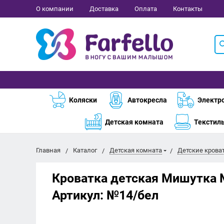
О компании
Доставка
Оплата
Контакты
Коляски
Автокресла
Электр
Детская комната
Текстил
Главная
Каталог
Детская комната
Детские крова
Кроватка детская Мишутка 
Артикул:
№14/бел