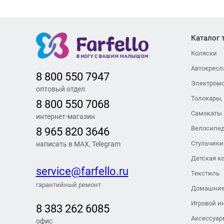
Каталог 
Коляски
Автокресл
8 800 550 7947
Электром
оптовый отдел
Толокары,
8 800 550 7068
Самокаты
интернет-магазин
Велосипе
8 965 820 3646
Стульчики
написать в MAX, Telegram
Детская к
service@farfello.ru
Текстиль
гарантийный ремонт
Домашние
Игровой и
8 383 262 6
085
Аксессуар
офис