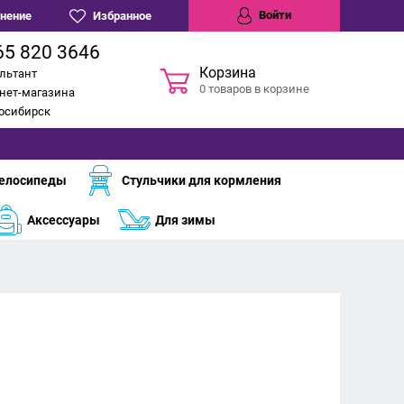
Войти
нение
Избранное
65 820 3646
Корзина
льтант
0 товаров в корзине
нет-магазина
восибирск
елосипеды
Стульчики для кормления
Аксессуары
Для зимы