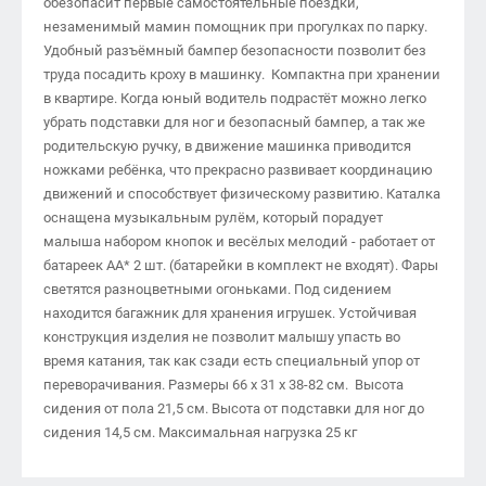
обезопасит первые самостоятельные поездки,
незаменимый мамин помощник при прогулках по парку.
Удобный разъёмный бампер безопасности позволит без
труда посадить кроху в машинку. Компактна при хранении
в квартире. Когда юный водитель подрастёт можно легко
убрать подставки для ног и безопасный бампер, а так же
родительскую ручку, в движение машинка приводится
ножками ребёнка, что прекрасно развивает координацию
движений и способствует физическому развитию. Каталка
оснащена музыкальным рулём, который порадует
малыша набором кнопок и весёлых мелодий - работает от
батареек АА* 2 шт. (батарейки в комплект не входят). Фары
светятся разноцветными огоньками. Под сидением
находится багажник для хранения игрушек. Устойчивая
конструкция изделия не позволит малышу упасть во
время катания, так как сзади есть специальный упор от
переворачивания. Размеры 66 х 31 х 38-82 см. Высота
сидения от пола 21,5 см. Высота от подставки для ног до
сидения 14,5 см. Максимальная нагрузка 25 кг