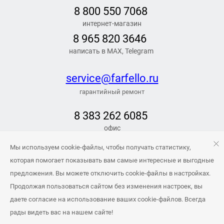
8 800 550 7068
интернет-магазин
8 965 820 3646
написать в MAX, Telegram
service@farfello.ru
гарантийный ремонт
8 383 262 6
085
офис
РЕЖИМ РАБОТЫ
Мы используем cookie-файлы, чтобы получать статистику,
Заказать обратный звонок
которая помогает показывать вам самые интересные и выгодные
предложения. Вы можете отключить cookie-файлы в настройках.
info@farfello.ru
Продолжая пользоваться сайтом без изменения настроек, вы
даете согласие на использование ваших cookie-файлов. Всегда
рады видеть вас на нашем сайте!
© 2024 Farfello. Все права защищены.