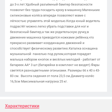
до 3-х лет.Удобный разъёмный бампер безопасности
позволит без труда посадить кроху в машинку.Маленькие
силиконовые колёса впереди позволяют маме с
лёгкостью управлять этой моделью.Когда юный водитель
подрастёт можно легко убрать подставки для ног и
безопасный бампер,а так же родительскую ручку,в
движение машинка приводится ножками ребёнка,что
прекрасно развивает координацию движений и
способствует физическому развитию.Каталка оснащена
музыкальной панелью под рулем,которая порадует
малыша набором кнопок и весёлых мелодий - работает от
батареек АА* 3 шт.(батарейки в комплект не входят).Фары
светятся разноцветными огоньками. Размеры 66 х 40 х 43-
83 см. Высота сидения от пола 23,5 см.Диаметр колёс
16,5см Максимальная нагрузка 25 кг.
Характеристики