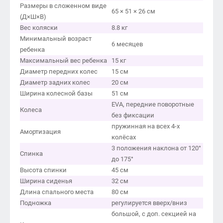
Размеры в сложенном виде
65 × 51 × 26 см
(Д×Ш×В)
Вес коляски
8.8 кг
Минимальный возраст
6 месяцев
ребенка
Максимальный вес ребенка
15 кг
Диаметр передних колес
15 см
Диаметр задних колес
20 см
Ширина колесной базы
51 см
EVA, передние поворотные
Колеса
без фиксации
пружинная на всех 4-х
Амортизация
колёсах
3 положения наклона от 120°
Спинка
до 175°
Высота спинки
45 см
Ширина сиденья
32 см
Длина спального места
80 см
Подножка
регулируется вверх/вниз
большой, с доп. секцией на