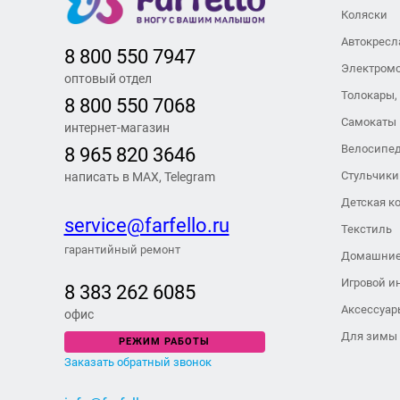
Коляски
Автокресл
8 800 550 7947
Электром
оптовый отдел
Толокары,
8 800 550 7068
Самокаты
интернет-магазин
Велосипе
8 965 820 3646
Стульчики
написать в MAX, Telegram
Детская к
service@farfello.ru
Текстиль
гарантийный ремонт
Домашние
Игровой и
8 383 262 6
085
Аксессуар
офис
Для зимы
РЕЖИМ РАБОТЫ
Заказать обратный звонок