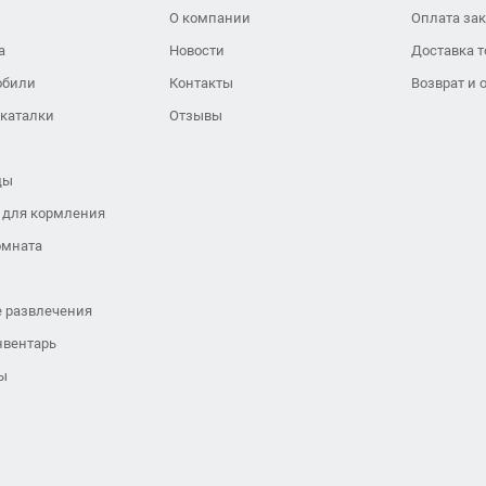
О компании
Оплата за
а
Новости
Доставка т
обили
Контакты
Возврат и 
 каталки
Отзывы
ды
 для кормления
омната
 развлечения
нвентарь
ы