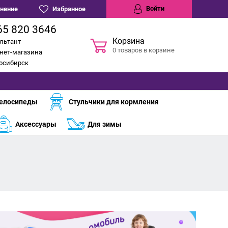
Войти
нение
Избранное
65 820 3646
Корзина
льтант
0 товаров в корзине
нет-магазина
восибирск
елосипеды
Стульчики для кормления
Аксессуары
Для зимы